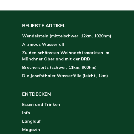
has
multiple
variants.
BELIEBTE ARTIKEL
The
Wendelstein (mittelschwer, 12km, 1020hm)
options
Arzmoos Wasserfall
may
Zu den schönsten Weihnachtsmärkten im
be
Münchner Oberland mit der BRB
chosen
Brecherspitz (schwer, 11km, 900hm)
on
Die Josefsthaler Wasserfälle (leicht, 1km)
the
product
ENTDECKEN
page
Essen und Trinken
Info
Langlauf
Magazin