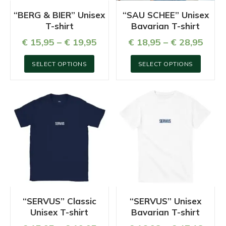
“BERG & BIER” Unisex
“SAU SCHEE” Unisex
T-shirt
Bavarian T-shirt
€
15,95
–
€
19,95
€
18,95
–
€
28,95
This
This
SELECT OPTIONS
SELECT OPTIONS
product
produc
has
has
multiple
multip
variants.
variant
The
The
options
option
may
may
be
be
chosen
chose
on
on
“SERVUS” Classic
“SERVUS” Unisex
Unisex T-shirt
Bavarian T-shirt
the
the