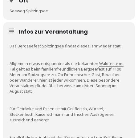
Ort
Seeweg Spitzingsee
Infos zur Veranstaltung
Das Bergseefest Spitzingsee findet dieses Jahr wieder statt!
Allgemein etwas entspannter als die bekannten
Waldfeste im
Tal
geht es beim familienfreundlichen Bergseefest auf 1100
Meter am Spitzingsee zu. Ob Einheimischer, Gast, Beuscher
oder Wanderer, hier ist jeder wilkommen. Diese besondere
Veranstaltung findet üblicherweise am dritten Sonntag im
August statt.
Für Getränke und Essen ist mit Grillfleisch, Würstel,
Steckerlfisch, Kaiserschmarrn und frischen Auszogenen
ausreichend gesorgt.
Ein alljährliches Highlight des Bergseefests ist der Bull-Riding